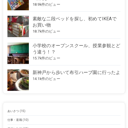
18.9k件のビュー
素敵な二段ベッドを探し、初めてIKEAで
お買い物
18.7k件のビュー
小学校のオープンスクール、授業参観とど
う違う！？
15.7k件のビュー
新神戸から歩いて布引ハーブ園に行ったよ
14.1k件のビュー
あいさつ
(15)
仕事・退職
(10)