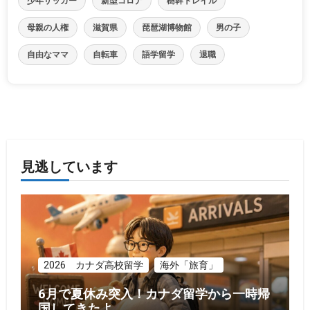
少年サッカー
新型コロナ
樹幹トレイル
母親の人権
滋賀県
琵琶湖博物館
男の子
自由なママ
自転車
語学留学
退職
見逃しています
2026 カナダ高校留学
海外「旅育」
6月で夏休み突入！カナダ留学から一時帰
国してきたよ