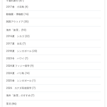
子連れ旅行
(67)
2017春 小豆島
(4)
動物園・博物館
(16)
関西アウトドア
(35)
海外「旅育」
(93)
2016夏 シカゴ
(22)
2017夏 台北
(7)
2018夏 シンガポール
(20)
2023冬 ハワイ
(7)
2024夏 フィジー留学
(9)
2024夏 バリ島
(14)
2025春 シンガポール
(1)
2026 カナダ高校留学
(7)
海外「旅育」のすすめ
(7)
育児
(86)