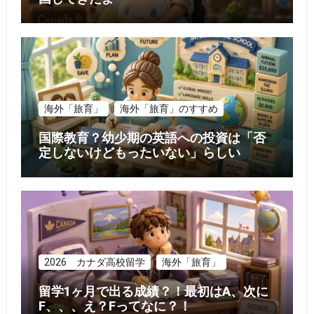
海外「旅育」
海外「旅育」のすすめ
国際教育？幼少期の英語への投資は「否
定しないけどもったいない」らしい
2026 カナダ高校留学
海外「旅育」
留学1ヶ月で出る成績？！最初はA、次に
F、、、え？Fってなに？！