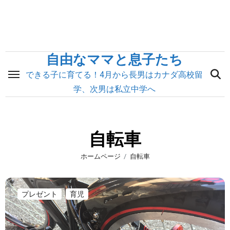
内
容
を
ス
自由なママと息子たち
キ
できる子に育てる！4月から長男はカナダ高校留
ッ
学、次男は私立中学へ
プ
自転車
ホームページ
自転車
プレゼント
育児