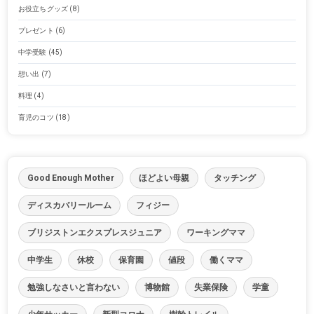
お役立ちグッズ
(8)
プレゼント
(6)
中学受験
(45)
想い出
(7)
料理
(4)
育児のコツ
(18)
Good Enough Mother
ほどよい母親
タッチング
ディスカバリールーム
フィジー
ブリジストンエクスプレスジュニア
ワーキングママ
中学生
休校
保育園
値段
働くママ
勉強しなさいと言わない
博物館
失業保険
学童