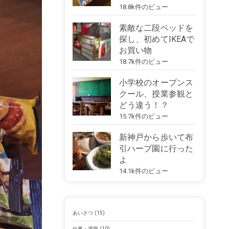
18.8k件のビュー
素敵な二段ベッドを
探し、初めてIKEAで
お買い物
18.7k件のビュー
小学校のオープンス
クール、授業参観と
どう違う！？
15.7k件のビュー
新神戸から歩いて布
引ハーブ園に行った
よ
14.1k件のビュー
あいさつ
(15)
仕事・退職
(10)