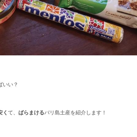
ばいい？
安く
て、
ばらまける
バリ島土産を紹介します！