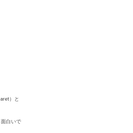
aret）と
も面白いで