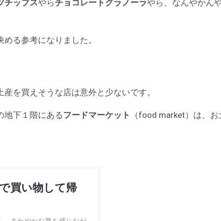
ツチップス
やら
チョコレートグラノーラ
やら、なんやかん
決める参考になりました。
土産を買えそうな店は意外と少ないです。
の地下１階にある
フードマーケット
（food market）は
。