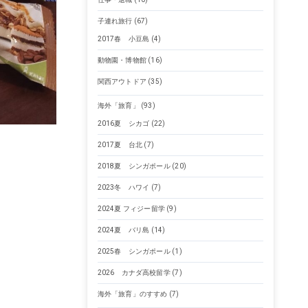
子連れ旅行
(67)
2017春 小豆島
(4)
動物園・博物館
(16)
関西アウトドア
(35)
海外「旅育」
(93)
2016夏 シカゴ
(22)
2017夏 台北
(7)
2018夏 シンガポール
(20)
2023冬 ハワイ
(7)
2024夏 フィジー留学
(9)
2024夏 バリ島
(14)
2025春 シンガポール
(1)
2026 カナダ高校留学
(7)
海外「旅育」のすすめ
(7)