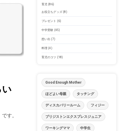
育児
(86)
お役立ちグッズ
(8)
プレゼント
(6)
中学受験
(45)
想い出
(7)
料理
(4)
育児のコツ
(18)
Good Enough Mother
ろい
ほどよい母親
タッチング
ディスカバリールーム
フィジー
et）です。
ブリジストンエクスプレスジュニア
ワーキングママ
中学生