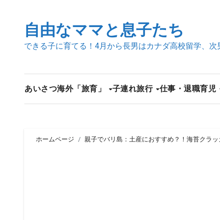
内
容
自由なママと息子たち
を
できる子に育てる！4月から長男はカナダ高校留学、次
ス
キ
ッ
プ
あいさつ
海外「旅育」
子連れ旅行
仕事・退職
育児
ホームページ
親子でバリ島：土産におすすめ？！海苔クラッ