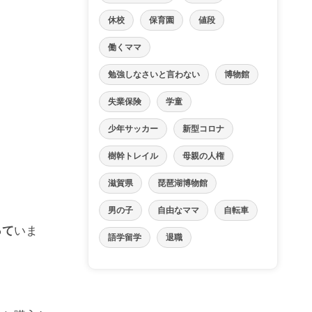
休校
保育園
値段
働くママ
勉強しなさいと言わない
博物館
失業保険
学童
少年サッカー
新型コロナ
樹幹トレイル
母親の人権
滋賀県
琵琶湖博物館
男の子
自由なママ
自転車
って
いま
語学留学
退職