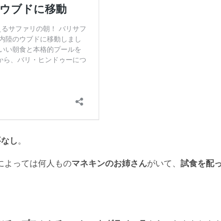
要なし
。
によっては何人もの
マネキンのお姉さん
がいて、
試食を配