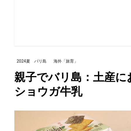
2024夏 バリ島
海外「旅育」
親子でバリ島：土産に
ショウガ牛乳