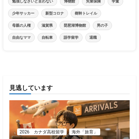
勉強しなさいと言わない
博物館
失業保険
学童
少年サッカー
新型コロナ
樹幹トレイル
母親の人権
滋賀県
琵琶湖博物館
男の子
自由なママ
自転車
語学留学
退職
見逃しています
2026 カナダ高校留学
海外「旅育」