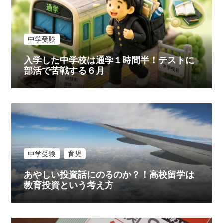
ョ
ン
中学受験
入学した中学校は通学１時間半！テストに
部活で苦戦する６月
中学受験
育児
あやしい投資話にのるのか？！高校留学は
教育投資という考え方