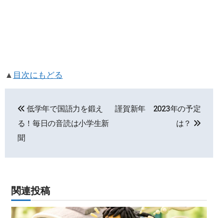
▲
目次にもどる
投
低学年で国語力を鍛え
謹賀新年 2023年の予定
稿
る！毎日の音読は小学生新
は？
ナ
聞
ビ
ゲ
関連投稿
ー
シ