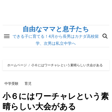
内
容
を
ス
自由なママと息子たち
キ
できる子に育てる！4月から長男はカナダ高校留
ッ
学、次男は私立中学へ
プ
ホームページ
小６にはワーチャレという素晴らしい大会がある
中学受験
育児
小６にはワーチャレという素
晴らしい大会がある