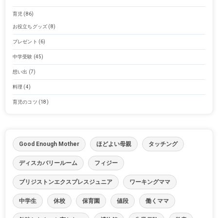
育児
(86)
お役立ちグッズ
(8)
プレゼント
(6)
中学受験
(45)
想い出
(7)
料理
(4)
育児のコツ
(18)
Good Enough Mother
ほどよい母親
タッチング
ディスカバリールーム
フィジー
ブリジストンエクスプレスジュニア
ワーキングママ
中学生
休校
保育園
値段
働くママ