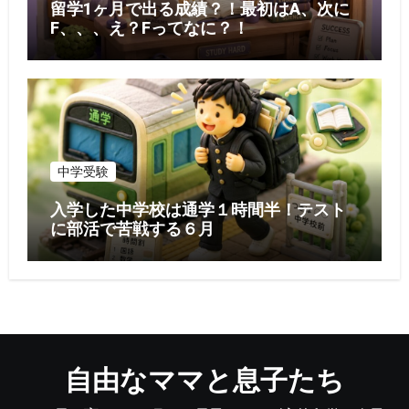
留学1ヶ月で出る成績？！最初はA、次に
F、、、え？Fってなに？！
中学受験
入学した中学校は通学１時間半！テスト
に部活で苦戦する６月
自由なママと息子たち