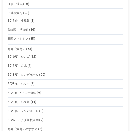
仕事・退職
(10)
子連れ旅行
(67)
2017春 小豆島
(4)
動物園・博物館
(16)
関西アウトドア
(35)
海外「旅育」
(93)
2016夏 シカゴ
(22)
2017夏 台北
(7)
2018夏 シンガポール
(20)
2023冬 ハワイ
(7)
2024夏 フィジー留学
(9)
2024夏 バリ島
(14)
2025春 シンガポール
(1)
2026 カナダ高校留学
(7)
海外「旅育」のすすめ
(7)