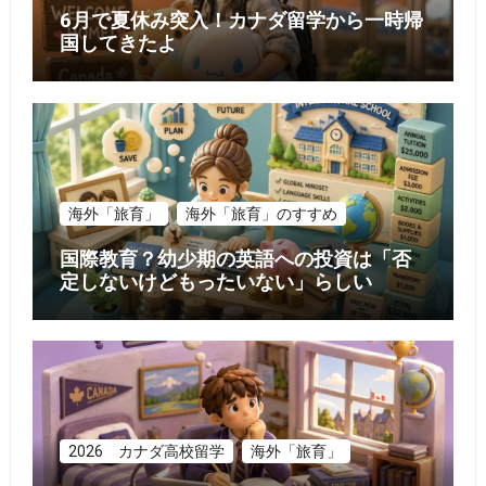
6月で夏休み突入！カナダ留学から一時帰
国してきたよ
海外「旅育」
海外「旅育」のすすめ
国際教育？幼少期の英語への投資は「否
定しないけどもったいない」らしい
2026 カナダ高校留学
海外「旅育」