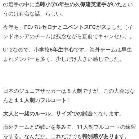
の選手の中に
当時小学6年生の久保建英選手がいた
とい
うのは有名な話、らしい。
今年も、
FCバルセロナ
と
ユベントスFC
が来ました（イ
ンドネシアのチームは残念ながら直前でキャンセル）。
U12なので、小学校
6年生中心
です。海外チームは早生
まれメンバーも多く、少しだけ大きい感じでした。
日本のジュニアサッカーは８人制ですが、この大会はな
んと
１１人制
の
フルコート
！
大人と一緒のルール、サイズでの試合
となります。
海外チームとの戦いを夢みて、11人制フルコートの練習
をする。なんだか、これだけでも
特別感があります
。