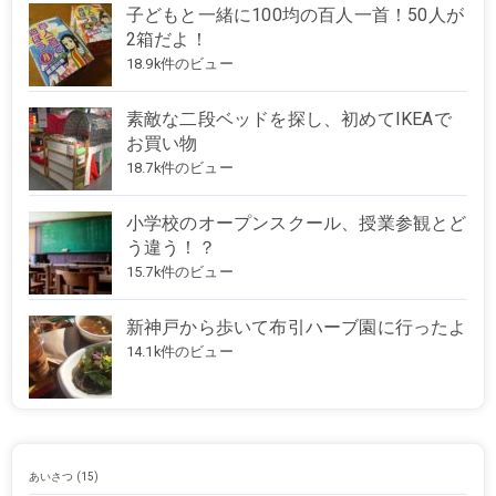
子どもと一緒に100均の百人一首！50人が
2箱だよ！
18.9k件のビュー
素敵な二段ベッドを探し、初めてIKEAで
お買い物
18.7k件のビュー
小学校のオープンスクール、授業参観とど
う違う！？
15.7k件のビュー
新神戸から歩いて布引ハーブ園に行ったよ
14.1k件のビュー
あいさつ
(15)