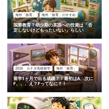
海外「旅育」
海外「旅育」のすすめ
国際教育？幼少期の英語への投資は「否
定しないけどもったいない」らしい
2026 カナダ高校留学
海外「旅育」
留学1ヶ月で出る成績？！最初はA、次に
F、、、え？Fってなに？！