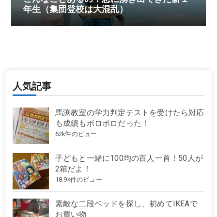
年生（集団登校は大混乱）
人気記事
馬渕教室の学力判定テストを受けたら対応
も成績もボロボロだった！
62k件のビュー
子どもと一緒に100均の百人一首！50人が
2箱だよ！
18.9k件のビュー
素敵な二段ベッドを探し、初めてIKEAで
お買い物