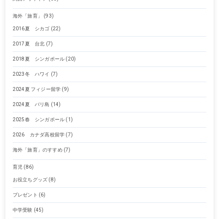
海外「旅育」
(93)
2016夏 シカゴ
(22)
2017夏 台北
(7)
2018夏 シンガポール
(20)
2023冬 ハワイ
(7)
2024夏 フィジー留学
(9)
2024夏 バリ島
(14)
2025春 シンガポール
(1)
2026 カナダ高校留学
(7)
海外「旅育」のすすめ
(7)
育児
(86)
お役立ちグッズ
(8)
プレゼント
(6)
中学受験
(45)