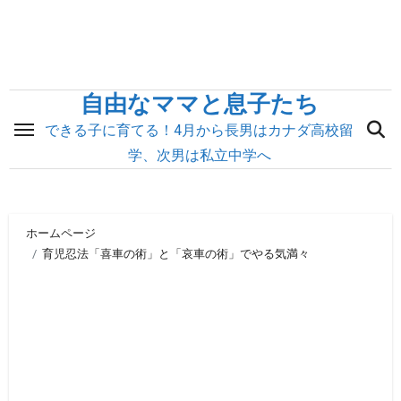
内
容
を
ス
自由なママと息子たち
キ
できる子に育てる！4月から長男はカナダ高校留
ッ
学、次男は私立中学へ
プ
ホームページ
育児忍法「喜車の術」と「哀車の術」でやる気満々