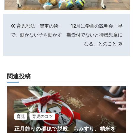
投
育児忍法「楽車の術」
12月に学童の説明会「早
稿
で、動かない子を動かす
期受付でないと待機児童に
ナ
なる」とのこと
ビ
ゲ
関連投稿
ー
シ
ョ
ン
育児
育児のコツ
正月飾りの稲穂で脱穀、もみすり、精米を