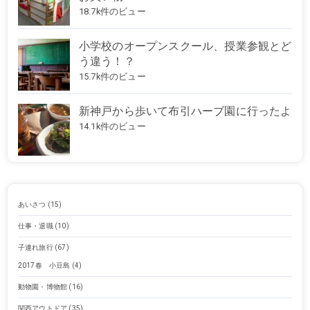
18.7k件のビュー
小学校のオープンスクール、授業参観とど
う違う！？
15.7k件のビュー
新神戸から歩いて布引ハーブ園に行ったよ
14.1k件のビュー
あいさつ
(15)
仕事・退職
(10)
子連れ旅行
(67)
2017春 小豆島
(4)
動物園・博物館
(16)
関西アウトドア
(35)