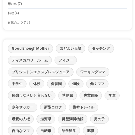
想い出
(7)
料理
(4)
育児のコツ
(18)
Good Enough Mother
ほどよい母親
タッチング
ディスカバリールーム
フィジー
ブリジストンエクスプレスジュニア
ワーキングママ
中学生
休校
保育園
値段
働くママ
勉強しなさいと言わない
博物館
失業保険
学童
少年サッカー
新型コロナ
樹幹トレイル
母親の人権
滋賀県
琵琶湖博物館
男の子
自由なママ
自転車
語学留学
退職