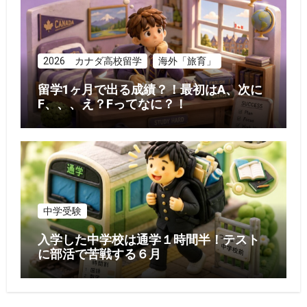
2026 カナダ高校留学
海外「旅育」
留学1ヶ月で出る成績？！最初はA、次に
F、、、え？Fってなに？！
中学受験
入学した中学校は通学１時間半！テスト
に部活で苦戦する６月