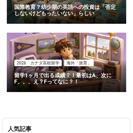
国際教育？幼少期の英語への投資は「否定
しないけどもったいない」らしい
2026 カナダ高校留学
海外「旅育」
留学1ヶ月で出る成績？！最初はA、次に
F、、、え？Fってなに？！
人気記事