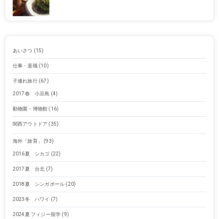
あいさつ
(15)
仕事・退職
(10)
子連れ旅行
(67)
2017春 小豆島
(4)
動物園・博物館
(16)
関西アウトドア
(35)
海外「旅育」
(93)
2016夏 シカゴ
(22)
2017夏 台北
(7)
2018夏 シンガポール
(20)
2023冬 ハワイ
(7)
2024夏 フィジー留学
(9)