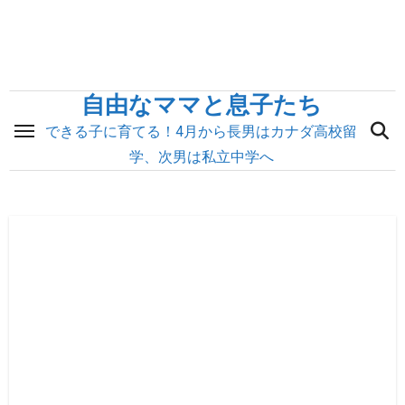
内
容
を
ス
自由なママと息子たち
キ
できる子に育てる！4月から長男はカナダ高校留
ッ
学、次男は私立中学へ
プ