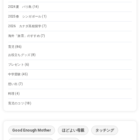
2024夏 バリ島
(14)
2025春 シンガポール
(1)
2026 カナダ高校留学
(7)
海外「旅育」のすすめ
(7)
育児
(86)
お役立ちグッズ
(8)
プレゼント
(6)
中学受験
(45)
想い出
(7)
料理
(4)
育児のコツ
(18)
Good Enough Mother
ほどよい母親
タッチング