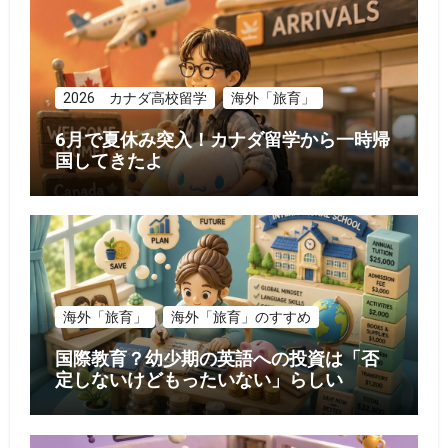
2026 カナダ高校留学
海外「旅育」
6月で夏休み突入！カナダ留学から一時帰
国してきたよ
海外「旅育」
海外「旅育」のすすめ
国際教育？幼少期の英語への投資は「否
定しないけどもったいない」らしい