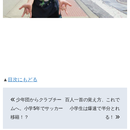
▲
目次にもどる
投
少年団からクラブチー
百人一首の覚え方、これで
稿
ムへ。小学5年でサッカー
小学生は爆速で半分とれ
ナ
移籍！？
る！
ビ