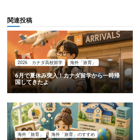
ゲ
関連投稿
ー
シ
ョ
ン
2026 カナダ高校留学
海外「旅育」
6月で夏休み突入！カナダ留学から一時帰
国してきたよ
海外「旅育」
海外「旅育」のすすめ