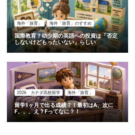
海外「旅育」
海外「旅育」のすすめ
国際教育？幼少期の英語への投資は「否定
しないけどもったいない」らしい
2026 カナダ高校留学
海外「旅育」
留学1ヶ月で出る成績？！最初はA、次に
F、、、え？Fってなに？！