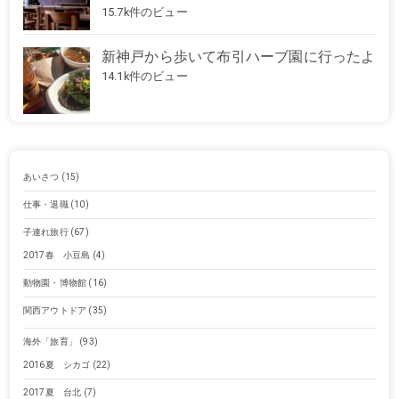
15.7k件のビュー
新神戸から歩いて布引ハーブ園に行ったよ
14.1k件のビュー
あいさつ
(15)
仕事・退職
(10)
子連れ旅行
(67)
2017春 小豆島
(4)
動物園・博物館
(16)
関西アウトドア
(35)
海外「旅育」
(93)
2016夏 シカゴ
(22)
2017夏 台北
(7)