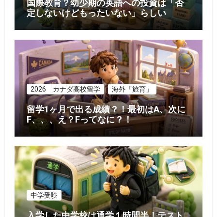
国際教育？幼少期の英語への投資は「否
定しないけどもったいない」らしい
2026 カナダ高校留学
海外「旅育」
留学1ヶ月で出る成績？！最初はA、次に
F、、、え？Fってなに？！
中学受験
入学した中学校は通学１時間半！テスト