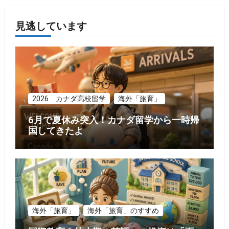
見逃しています
2026 カナダ高校留学
海外「旅育」
6月で夏休み突入！カナダ留学から一時帰
国してきたよ
海外「旅育」
海外「旅育」のすすめ