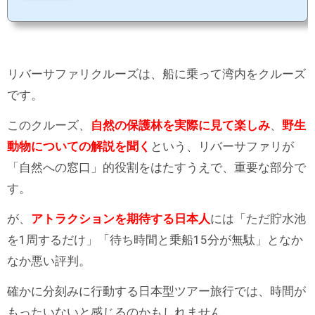
原因は選択肢の多さ？ここは、全米レベルで大人気の観光地だそうで、入園1時間待ちの
こともあるとか。私たちは早めに来たのと、Ciry Pass（詳しくは「シティパスはお得？」
を参照）も持っていたので、数分で入館できました。 ■John G. Shedd Aquarium 受付は、な
かなか進...
リバーサファリクルーズは、船に乗って湾内をクルーズ
です。
このクルーズ、
自然の保護林を実際に見て楽しみ
、
野生
動物についての解説を聞く
という、リバーサファリが
「自然への窓口」的役割をはたすうえで、重要な部分で
す。
が、
アトラクションを期待する日本人
には「ただ貯水池
を1周するだけ」「待ち時間と乗船15分が無駄」となか
なか悪い評判。
確かに分刻みに行動する日本型ツアー旅行では、時間が
もったいないと感じるのかもしれません。