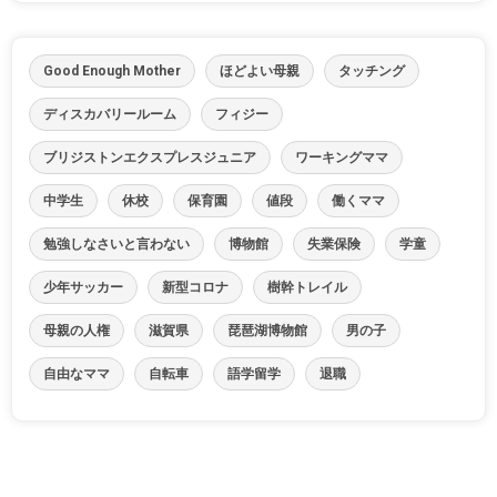
Good Enough Mother
ほどよい母親
タッチング
ディスカバリールーム
フィジー
ブリジストンエクスプレスジュニア
ワーキングママ
中学生
休校
保育園
値段
働くママ
勉強しなさいと言わない
博物館
失業保険
学童
少年サッカー
新型コロナ
樹幹トレイル
母親の人権
滋賀県
琵琶湖博物館
男の子
自由なママ
自転車
語学留学
退職