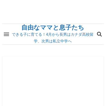
内
容
を
ス
自由なママと息子たち
キ
できる子に育てる！4月から長男はカナダ高校留
ッ
学、次男は私立中学へ
プ