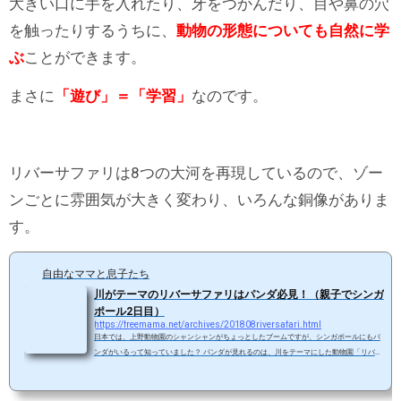
大きい口に手を入れたり、牙をつかんだり、目や鼻の穴
を触ったりするうちに、
動物の形態についても自然に学
ぶ
ことができます。
まさに
「遊び」＝「学習」
なのです。
リバーサファリは8つの大河を再現しているので、ゾー
ンごとに雰囲気が大きく変わり、いろんな銅像がありま
す。
自由なママと息子たち
川がテーマのリバーサファリはパンダ必見！（親子でシンガ
ポール2日目）
https://freemama.net/archives/201808riversafari.html
日本では、上野動物園のシャンシャンがちょっとしたブームですが、シンガポールにもパ
ンダがいるって知っていました？ パンダが見れるのは、川をテーマにした動物園「リバー
サファリ」！パンダはもちろん、川で暮らす様々な動物たち、立派なインドガビアル、群
れで暮らすマナティーも必見ですよ！！ 目次 アジア初！川がテーマの動物園 「アマゾ
ン・リバークエスト」は体験すべき！ 豪華パンダ御殿にマナティーの群れ飼育も必見！ ア