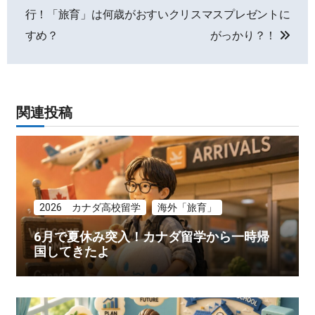
稿
行！「旅育」は何歳がおす
いクリスマスプレゼントに
ナ
すめ？
がっかり？！
ビ
ゲ
関連投稿
ー
シ
ョ
ン
2026 カナダ高校留学
海外「旅育」
6月で夏休み突入！カナダ留学から一時帰
国してきたよ