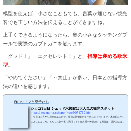
模型を使えば、小さなこどもでも、言葉が通じない観光
客でも正しい方法を伝えることができますね。
上手くできるようになったら、奥の小さなタッチングプ
ールで実際のカブトガニを触ります。
「グッド！」「エクセレント！」と、
指導は褒める欧米
型
。
「やめてください」「～禁止」が多い、日本との指導方
法の違いを感じます。
自由なママと息子たち
シカゴ3日目 シェッド水族館は大人気の観光スポット
https://freemama.net/archives/9071730.html
今日は夕方から用事があるので、昨日の博物館のすぐ東にあったシェッド水族館に行く
ことにしました。もちろん朝一番で訪問です！目次 受付が混雑する原因は、選択肢の多
さ？ 基本エリアだけでもじゅうぶん楽しめる こどもゾーンでペンギン体験受付が混雑する