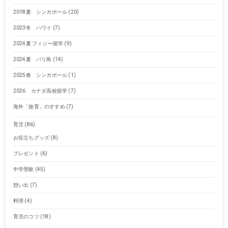
2018夏 シンガポール
(20)
2023冬 ハワイ
(7)
2024夏 フィジー留学
(9)
2024夏 バリ島
(14)
2025春 シンガポール
(1)
2026 カナダ高校留学
(7)
海外「旅育」のすすめ
(7)
育児
(86)
お役立ちグッズ
(8)
プレゼント
(6)
中学受験
(45)
想い出
(7)
料理
(4)
育児のコツ
(18)