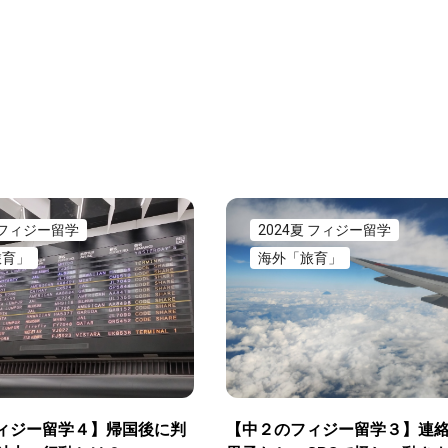
夏 フィジー留学
2024夏 フィジー留学
旅育」
海外「旅育」
ィジー留学４】帰国後に判
【中２のフィジー留学３】連