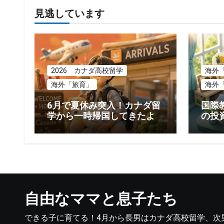
見逃しています
2026 カナダ高校留学
海外
海外「旅育」
海外
6月で夏休み突入！カナダ留
国際
学から一時帰国してきたよ
の投
もっ
自由なママと息子たち
できる子に育てる！4月から長男はカナダ高校留学、次