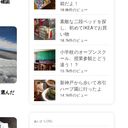
を確認
箱だよ！
18.8k件のビュー
素敵な二段ベッドを探
し、初めてIKEAでお買
い物
18.7k件のビュー
小学校のオープンスク
ール、授業参観とどう
違う！？
15.7k件のビュー
新神戸から歩いて布引
ハーブ園に行ったよ
！選んだ
14.1k件のビュー
あいさつ
(15)
育」