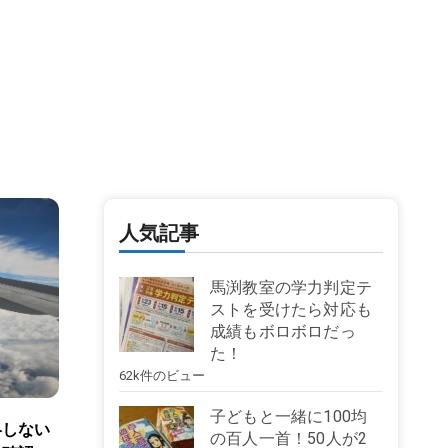
人気記事
馬渕教室の学力判定テ
ストを受けたら対応も
成績もボロボロだっ
た！
62k件のビュー
子どもと一緒に100均
絡しない
の百人一首！50人が2