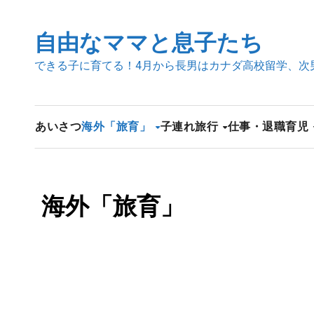
内
容
自由なママと息子たち
を
できる子に育てる！4月から長男はカナダ高校留学、次
ス
キ
ッ
プ
あいさつ
海外「旅育」
子連れ旅行
仕事・退職
育児
海外「旅育」