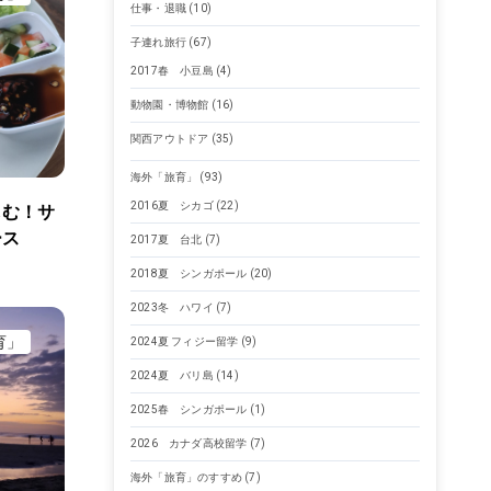
仕事・退職
(10)
子連れ旅行
(67)
2017春 小豆島
(4)
動物園・博物館
(16)
関西アウトドア
(35)
海外「旅育」
(93)
2016夏 シカゴ
(22)
しむ！サ
ース
2017夏 台北
(7)
2018夏 シンガポール
(20)
2023冬 ハワイ
(7)
育」
2024夏 フィジー留学
(9)
2024夏 バリ島
(14)
2025春 シンガポール
(1)
2026 カナダ高校留学
(7)
海外「旅育」のすすめ
(7)