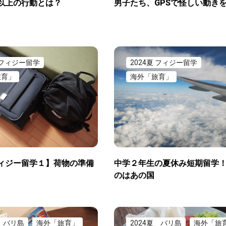
以上の行動とは？
男子たち、GPSで怪しい動き
夏 フィジー留学
2024夏 フィジー留学
旅育」
海外「旅育」
ィジー留学１】荷物の準備
中学２年生の夏休み短期留学
のはあの国
夏 バリ島
海外「旅育」
2024夏 バリ島
海外「旅