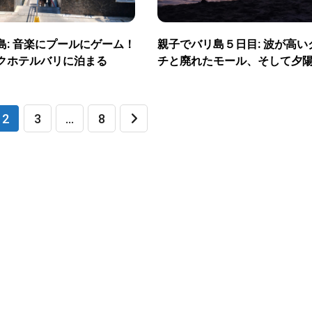
島: 音楽にプールにゲーム！
親子でバリ島５日目: 波が高い
クホテルバリに泊まる
チと廃れたモール、そして夕
2
3
…
8