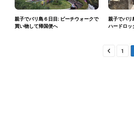
親子でバリ島６日目: ビーチウォークで
親子でバリ
買い物して帰国便へ
ハードロッ
投
1
稿
の
ペ
ー
ジ
送