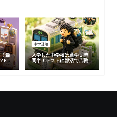
中学受験
？！最
入学した中学校は通学１時
？Fっ
間半！テストに部活で苦戦
する６月