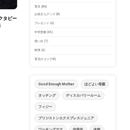
育児
(86)
お役立ちグッズ
(8)
クタビー
プレゼント
(6)
陽
中学受験
(45)
想い出
(7)
料理
(4)
育児のコツ
(18)
Good Enough Mother
ほどよい母親
タッチング
ディスカバリールーム
フィジー
ブリジストンエクスプレスジュニア
ワーキングママ
中学生
休校