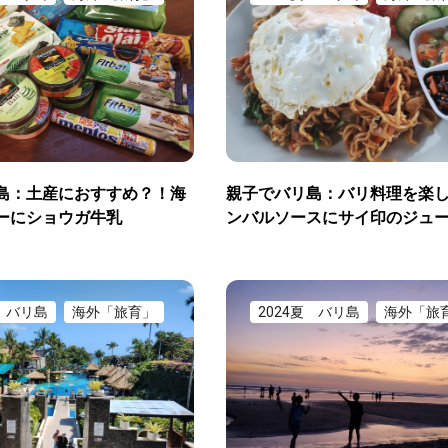
島：土産におすすめ？！海
親子でバリ島：バリ料理を楽
ーにショウガ牛乳
ンバルソースにサイ印のジュ
夏 バリ島
海外「旅育」
2024夏 バリ島
海外「旅