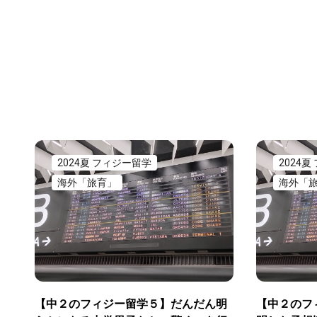
2024夏 フィジー留学
2024
海外「旅育」
海外「
【中２のフィジー留学５】だんだん明
【中２のフ