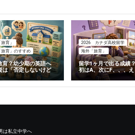
「旅育」
2026 カナダ高校留学
「旅育」のすすめ
海外「旅育」
教育？幼少期の英語へ
留学1ヶ月で出る成績
資は「否定しないけど
初はA、次にF、、、え
たいない」らしい
てなに？！
男は私立中学へ