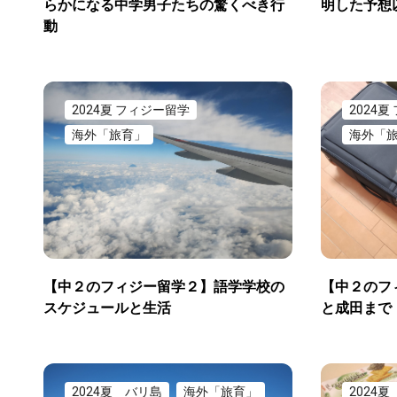
らかになる中学男子たちの驚くべき行
明した予想
動
2024夏 フィジー留学
2024
海外「旅育」
海外「
【中２のフィジー留学２】語学学校の
【中２のフ
スケジュールと生活
と成田まで
2024夏 バリ島
海外「旅育」
2024